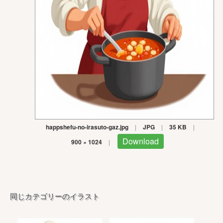
happshefu-no-irasuto-gaz.jpg
|
JPG
|
35 KB
|
Download
900 × 1024
|
同じカテゴリーのイラスト