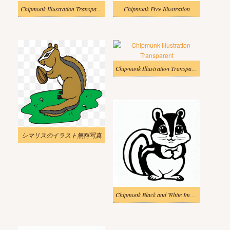
Chipmunk Illustration Transparent Download
Chipmunk Free Illustration
Chipmunk Illustration Transparent
シマリスのイラスト無料写真
Chipmunk Black and White Images