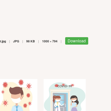
Download
t.jpg
|
JPG
|
98 KB
|
1000 × 794
|