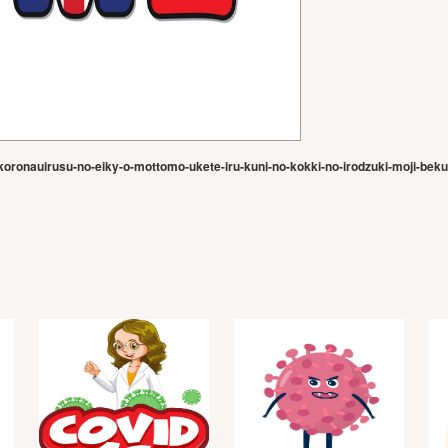
koronauirusu-no-eiky-o-mottomo-ukete-iru-kuni-no-kokki-no-irodzuki-moji-beku