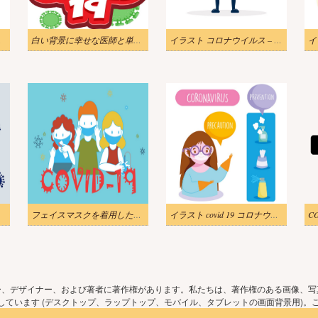
保護マスクのイラスト
白い背景に幸せな医師と単語 covid 19 のイラストレーター フォント デザイン
イラスト コロナウイルス – COVID-19 細菌のベクトルのアイコン。怒っているウイルスの漫画のキャラクター 2019-nCoV の標識。
トルの図。
フェイスマスクを着用した新型コロナウイルス感染症の衛生促進を示します。
イラスト covid 19 コロナウイルスのインフォグラフィック、医療用マスクを持つ女の子、予防スプレー
ー、デザイナー、および著者に著作権があります。私たちは、著作権のある画像、写
ています (デスクトップ、ラップトップ、モバイル、タブレットの画面背景用)。