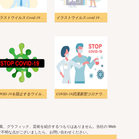
イラストウイルス Covid-19 検疫、保護マスクを持つ病人コロナウイルスのシンボル
イラストウイルス covid 19 検疫、女性医師とマスクをした女性
COVID-19を阻止するウイルスのイラスト付き看板
COVID-19武漢新型コロナウイルス2019-nCoV、医療用フェイスマスクをした医師の女性と男性。ウイルス検疫の概念。コロナウイルスの治療薬を手に持つ科学者。フラットのベクトル図です。
真、グラフィック、芸術を紹介するつもりはありません。当社の Web
ご不明な点がございましたら、お問い合わせください。