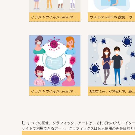
イラストウイルス covid 19 検疫、防護服マスクを持つ病気の女性スタッフ医師コロナウイルスのシンボル
ウイルス covid 19 検疫、ウイルス covid 19 検疫、感染症に対する女性の
イラストウイルス covid 19 パンデミック、保護マスクを身に着けている若者 医療疾患 呼吸器ウイルス
MERS-Cov、COVID-19、新型コロナウイルス 2019-nCoV。ベク
注
: すべての画像、グラフィック、アートは、それぞれのクリエイタ
サイトで利用できるアート、グラフィックスは個人使用のみを目的とし