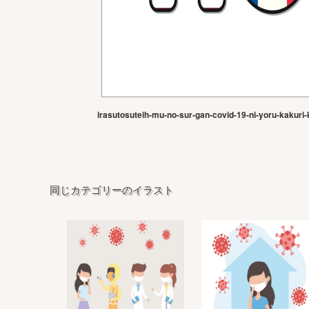
irasutosuteih-mu-no-sur-gan-covid-19-ni-yoru-kakuri-
同じカテゴリーのイラスト