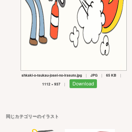
shkaki-o-tsukau-josei-no-irasuto.jpg
|
JPG
|
65 KB
|
Download
1112 × 937
|
同じカテゴリーのイラスト