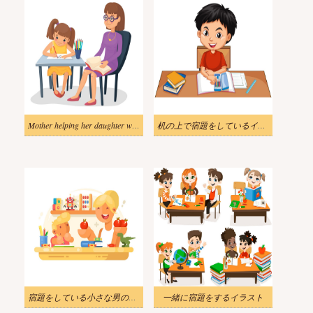
Mother helping her daughter with homework. Girl doing schoolwork with mom or teacher. Vector Illustration.
机の上で宿題をしているイラストの男の子
宿題をしている小さな男の子のイラスト
一緒に宿題をするイラスト