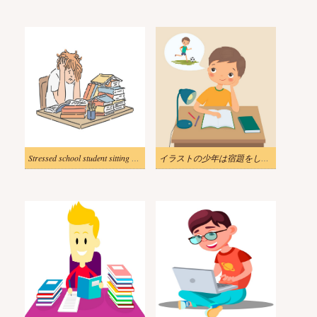
Stressed school student sitting at table with pile of books and studying.
イラストの少年は宿題をしながらサッカーについて夢を見る