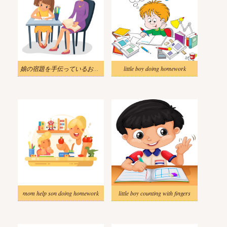
娘の宿題を手伝っているお母さんのイラスト
little boy doing homework
mom help son doing homework
little boy counting with fingers