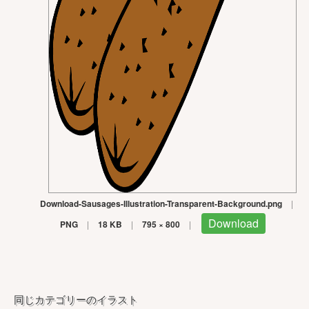
Download-Sausages-Illustration-Transparent-Background.png
|
Download
PNG
|
18 KB
|
795 × 800
|
同じカテゴリーのイラスト