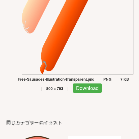
Free-Sausages-Illustration-Transparent.png
|
PNG
|
7 KB
Download
|
800 × 793
|
同じカテゴリーのイラスト