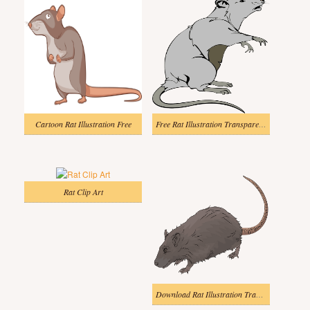
Cartoon Rat Illustration Free
Free Rat Illustration Transparent Background
Rat Clip Art
Download Rat Illustration Transparent Background