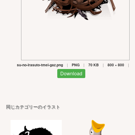
su-no-irasuto-tmei-gaz.png
|
PNG
|
70 KB
|
800 × 800
|
Download
同じカテゴリーのイラスト