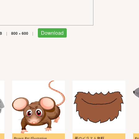
Download
B
|
800 × 600
|
Brown Rat Illustration
巣のイラスト無料