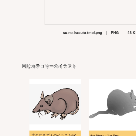
su-no-irasuto-tmei.png
|
PNG
|
48 K
同じカテゴリーのイラスト
大きなネズミのイラストPNG 画像
Rat Illustration Png