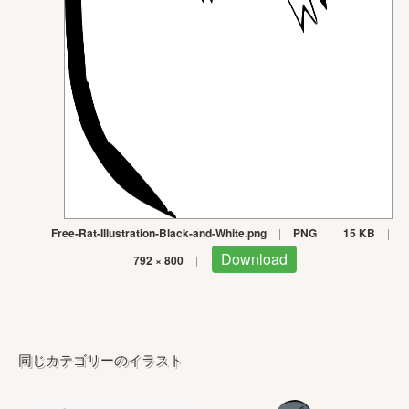
Free-Rat-Illustration-Black-and-White.png
|
PNG
|
15 KB
|
Download
792 × 800
|
同じカテゴリーのイラスト