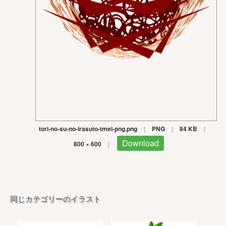
tori-no-su-no-irasuto-tmei-png.png
|
PNG
|
84 KB
|
Download
800 × 600
|
同じカテゴリーのイラスト