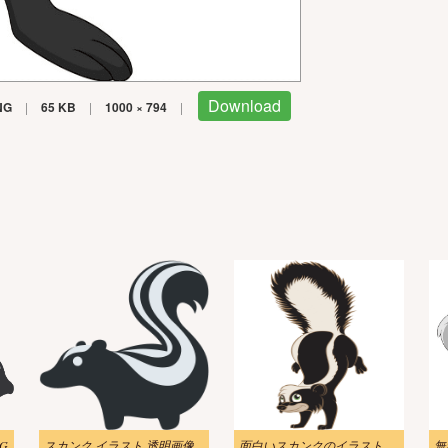
Download
NG
|
65 KB
|
1000 × 794
|
G
スカンク イラスト 透明画像
面白いスカンクのイラストかわいい