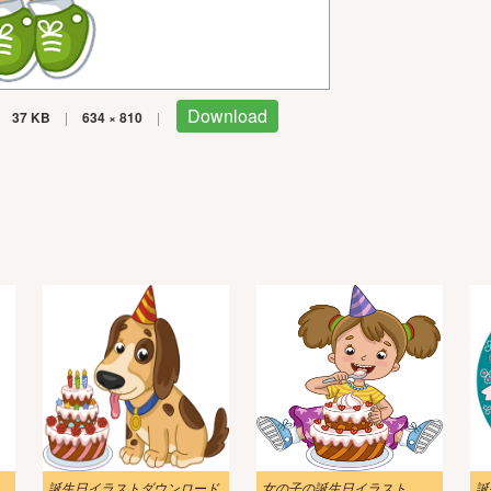
Download
37 KB
|
634 × 810
|
誕生日イラストダウンロード
女の子の誕生日イラスト
誕