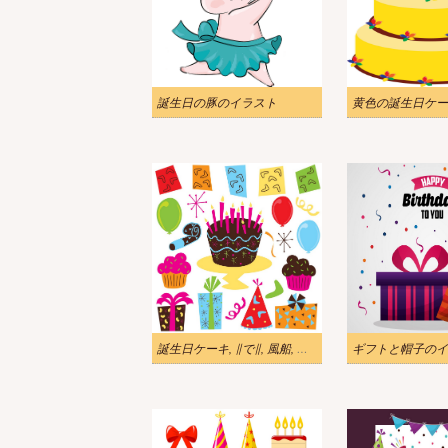
誕生日の豚のイラスト
誕生日ケーキ, ∥で∥, 風船, イラスト