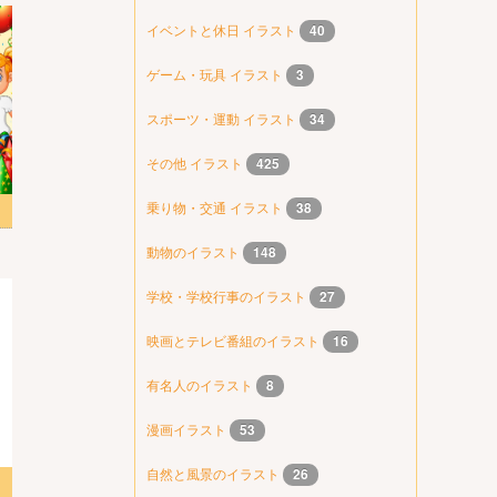
イベントと休日 イラスト
40
ゲーム・玩具 イラスト
3
スポーツ・運動 イラスト
34
その他 イラスト
425
乗り物・交通 イラスト
38
ト
動物のイラスト
148
学校・学校行事のイラスト
27
映画とテレビ番組のイラスト
16
有名人のイラスト
8
漫画イラスト
53
自然と風景のイラスト
26
ト