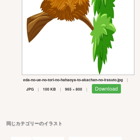
eda-no-ue-no-tori-no-hahaoya-to-akachan-no-irasuto.jpg
|
Download
JPG
|
100 KB
|
965 × 800
|
同じカテゴリーのイラスト