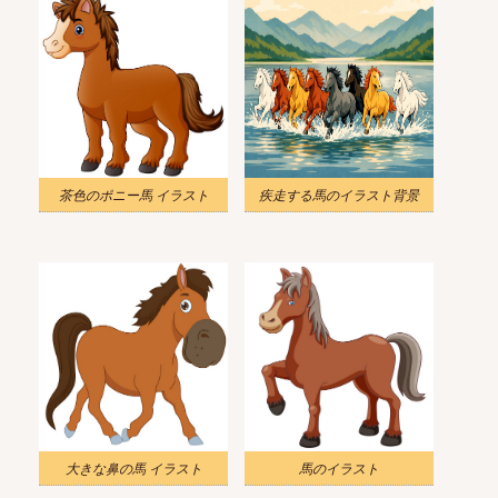
茶色のポニー馬 イラスト
疾走する馬のイラスト背景
大きな鼻の馬 イラスト
馬のイラスト