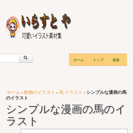
ホーム
トップ
最新
ホーム
動物のイラスト
馬 イラスト
シンプルな漫画の馬
»
»
»
のイラスト
シンプルな漫画の馬のイ
ラスト