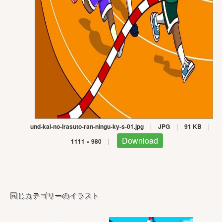
und-kai-no-irasuto-ran-ningu-ky-s-01.jpg
|
JPG
|
91 KB
|
Download
1111 × 980
|
同じカテゴリーのイラスト