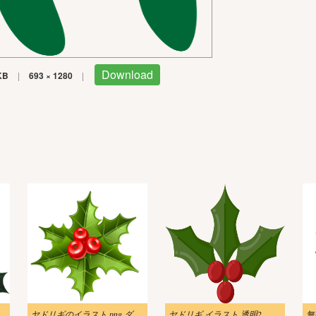
Download
KB
|
693 × 1280
|
ラスト png イメージ
ヤドリギのイラスト png ダウンロード
ヤドリギ イラスト 透明2
無