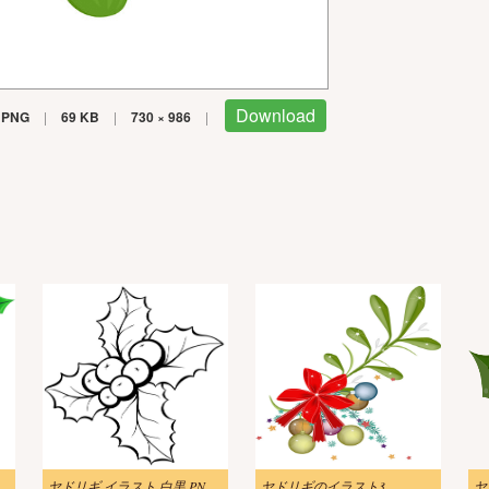
Download
PNG
|
69 KB
|
730 × 986
|
ヤドリギ イラスト 白黒 PNG イメージ
ヤドリギのイラスト3
ヤ