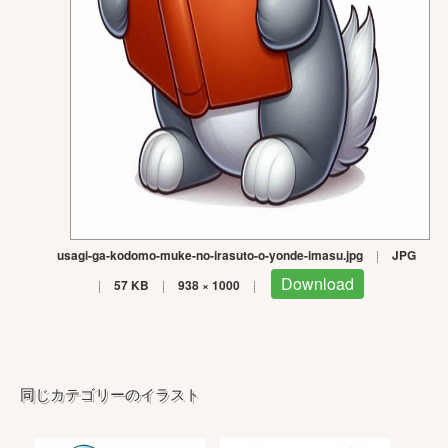
usagi-ga-kodomo-muke-no-irasuto-o-yonde-imasu.jpg
|
JPG
Download
|
57 KB
|
938 × 1000
|
同じカテゴリーのイラスト