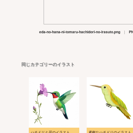
eda-no-hana-ni-tomaru-hachidori-no-irasuto.png
|
P
同じカテゴリーのイラスト
ハチドリと花のイラスト
素敵なハチドリのイラスト