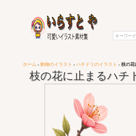
ホーム
動物のイラスト
ハチドリのイラスト
枝の花
»
»
»
枝の花に止まるハチ