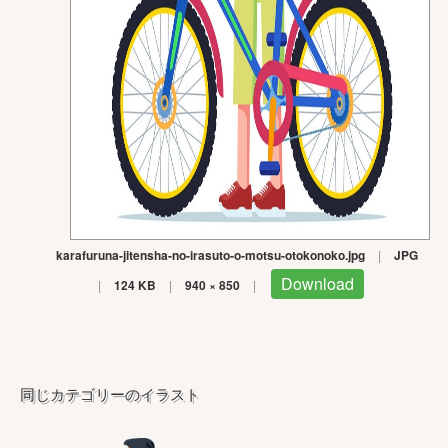
karafuruna-jitensha-no-irasuto-o-motsu-otokonoko.jpg
|
JPG
Download
|
124 KB
|
940 × 850
|
同じカテゴリーのイラスト