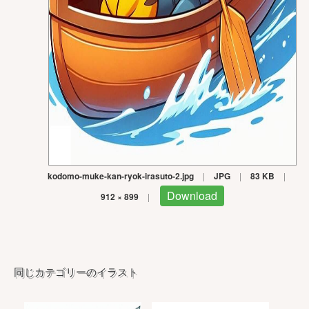
kodomo-muke-kan-ryok-irasuto-2.jpg
|
JPG
|
83 KB
|
Download
912 × 899
|
同じカテゴリーのイラスト