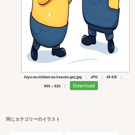
fuyu-no-minion-no-irasuto-gaz.jpg
|
JPG
|
49 KB
|
Download
900 × 920
|
同じカテゴリーのイラスト