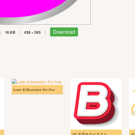
Download
|
16 KB
|
438 × 593
|
Letter B Illustration For Free
3D 文字 B のイラスト
か