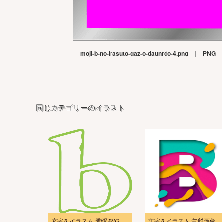
moji-b-no-irasuto-gaz-o-daunrdo-4.png
|
PNG
同じカテゴリーのイラスト
文字 B イラスト 透明 PNG
文字 B イラスト 無料画像