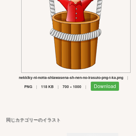
nekkiky-ni-notta-shiawasena-sh-nen-no-irasuto-png-t-ka.png
|
Download
PNG
|
118 KB
|
700 × 1000
|
同じカテゴリーのイラスト