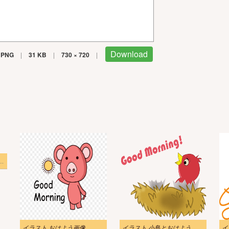
Download
PNG
|
31 KB
|
730 × 720
|
ing Illustration For Free
イラスト おはよう画像
イラスト 小鳥とおはよう