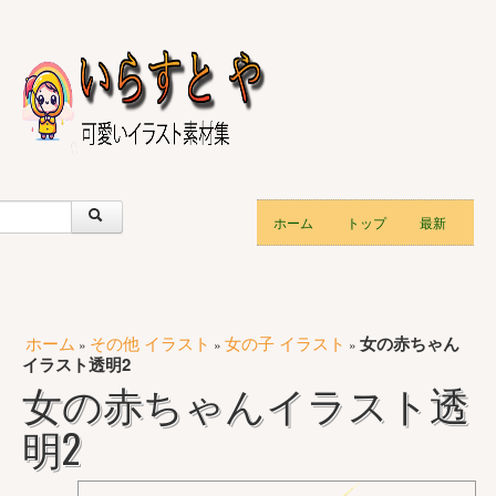
ホーム
トップ
最新
ホーム
その他 イラスト
女の子 イラスト
女の赤ちゃん
»
»
»
イラスト透明2
女の赤ちゃんイラスト透
明2