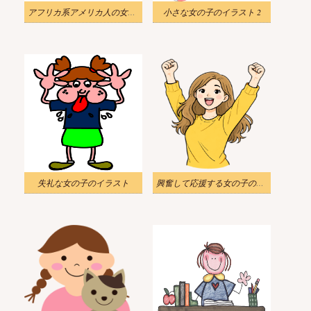
アフリカ系アメリカ人の女の子のイラスト png
小さな女の子のイラスト 2
失礼な女の子のイラスト
興奮して応援する女の子のイラストプロフィール