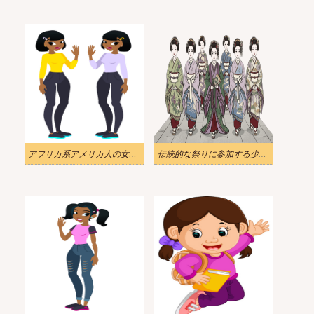
アフリカ系アメリカ人の女の子 イラスト 無料
伝統的な祭りに参加する少女たちのイラスト