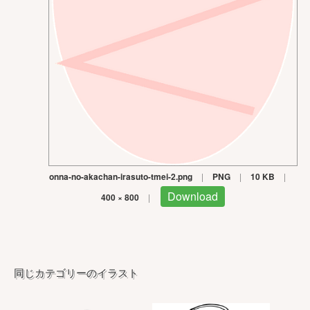
onna-no-akachan-irasuto-tmei-2.png
|
PNG
|
10 KB
|
Download
400 × 800
|
同じカテゴリーのイラスト