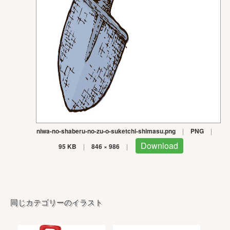
niwa-no-shaberu-no-zu-o-suketchi-shimasu.png
|
PNG
|
Download
95 KB
|
846 × 986
|
同じカテゴリーのイラスト