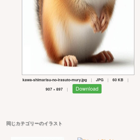
kawa-shimarisu-no-irasuto-mury.jpg
|
JPG
|
60 KB
|
Download
907 × 897
|
同じカテゴリーのイラスト