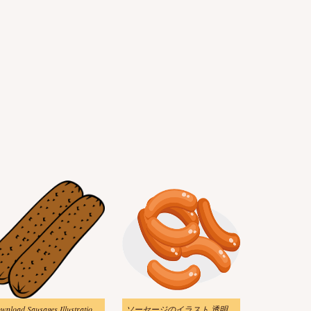
Download Sausages Illustration Transparent Background
ソーセージのイラスト 透明