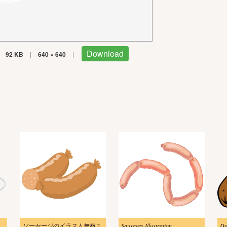
Download
92 KB
|
640 × 640
|
イラスト 透明な背景 2
ソーセージのイラスト無料 2
Sausages Illustration