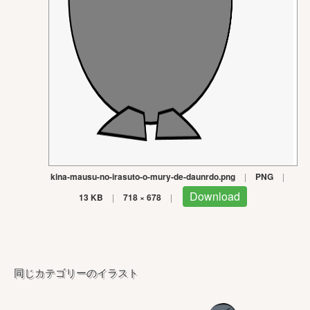
kina-mausu-no-irasuto-o-mury-de-daunrdo.png
|
PNG
|
Download
13 KB
|
718 × 678
|
同じカテゴリーのイラスト