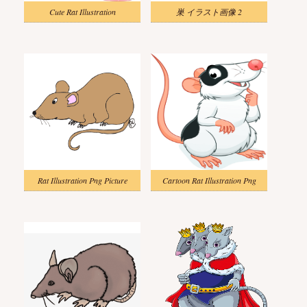
Cute Rat Illustration
巣 イラスト画像 2
Rat Illustration Png Picture
Cartoon Rat Illustration Png