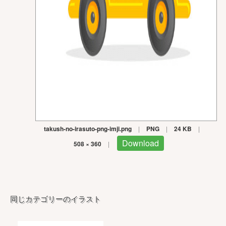
takush-no-irasuto-png-imji.png
|
PNG
|
24 KB
|
Download
508 × 360
|
同じカテゴリーのイラスト