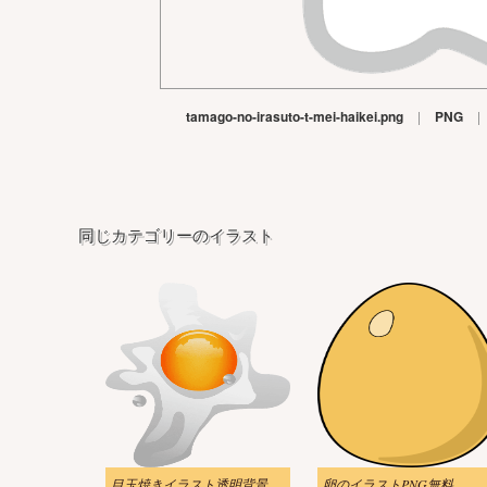
tamago-no-irasuto-t-mei-haikei.png
|
PNG
|
同じカテゴリーのイラスト
目玉焼きイラスト透明背景
卵のイラストPNG無料