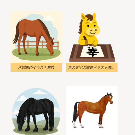
木曽馬のイラスト無料
馬の文字の書道イラスト無料画像