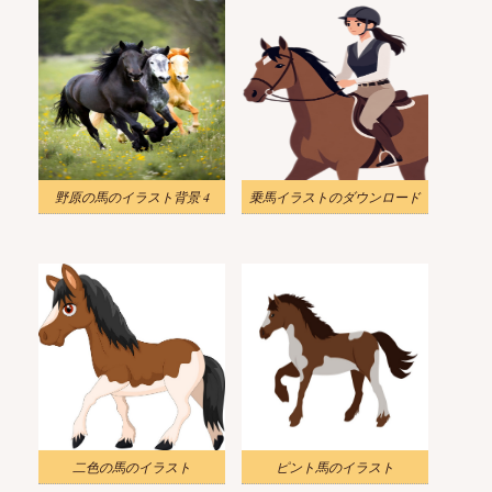
野原の馬のイラスト背景 4
乗馬イラストのダウンロード
二色の馬のイラスト
ピント馬のイラスト