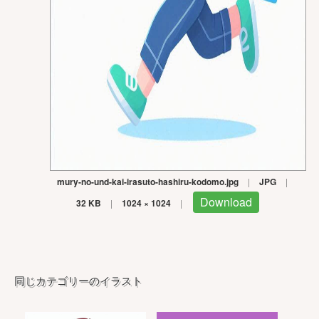
mury-no-und-kai-irasuto-hashiru-kodomo.jpg
|
JPG
|
Download
32 KB
|
1024 × 1024
|
同じカテゴリーのイラスト