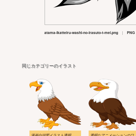
atama-ikatteiru-washi-no-irasuto-t-mei.png
|
PNG
同じカテゴリーのイラスト
漫画白頭鷲イラスト透明
透明なアニメーションの