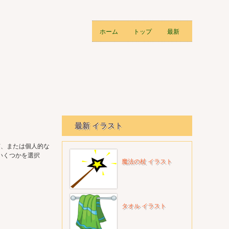
ホーム
トップ
最新
最新 イラスト
有、または個人的な
いくつかを選択
魔法の杖 イラスト
タオル イラスト