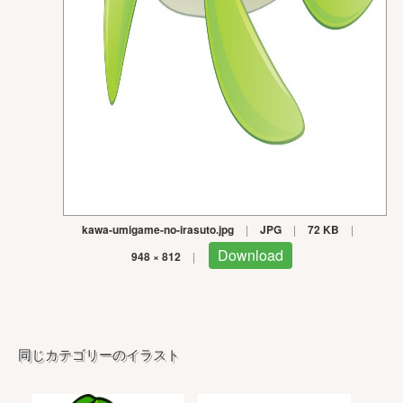
kawa-umigame-no-irasuto.jpg
|
JPG
|
72 KB
|
Download
948 × 812
|
同じカテゴリーのイラスト