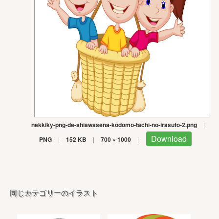
nekkiky-png-de-shiawasena-kodomo-tachi-no-irasuto-2.png
|
Download
PNG
|
152 KB
|
700 × 1000
|
同じカテゴリーのイラスト