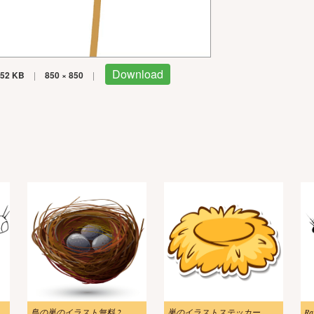
Download
52 KB
|
850 × 850
|
at Illustration Black and White
鳥の巣のイラスト無料 2
巣のイラストステッカー
Ra