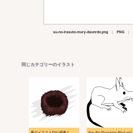
su-no-irasuto-mury-daunrdo.png
|
PNG
|
同じカテゴリーのイラスト
巣のイラストPNG画像 2
Free R