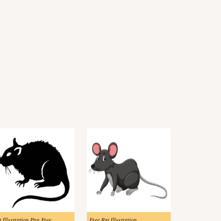
t Illustration Png Free
Free Rat Illustration