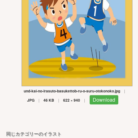
und-kai-no-irasuto-basukettob-ru-o-suru-otokonoko.jpg
|
Download
JPG
|
46 KB
|
622 × 940
|
同じカテゴリーのイラスト