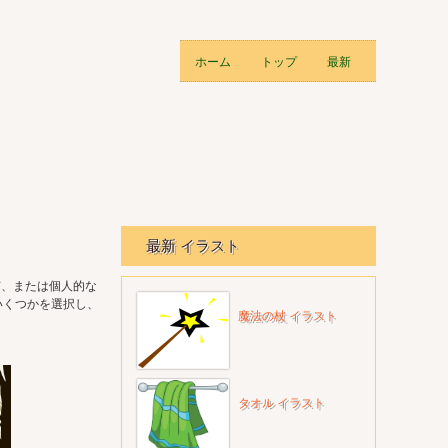
ホーム
トップ
最新
最新 イラスト
有、または個人的な
いくつかを選択し、
魔法の杖 イラスト
タオル イラスト