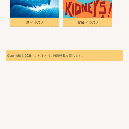
波 イラスト
腎臓 イラスト
Copyright © 2026 - いらすと や. 無断転載を禁じます。