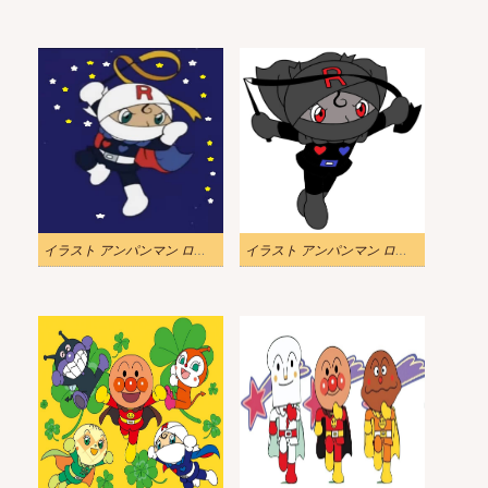
イラスト アンパンマン ロールパンナイメージ
イラスト アンパンマン ロールパンナイメージ 2