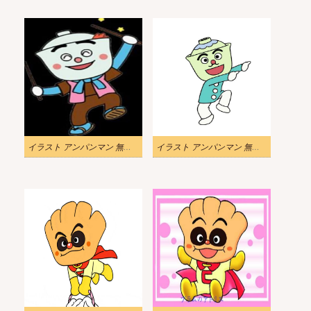
イラスト アンパンマン 無料 - カツドンマン2
イラスト アンパンマン 無料 - カツドンマンダンス