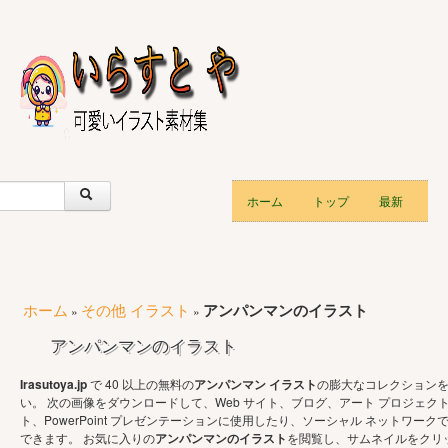
ホーム
トップ
最新
ホーム
その他 イラスト
アンパンマンのイラスト
»
»
アンパンマンのイラスト
Irasutoya.jp
で 40 以上の無料の
アンパンマン イラスト
の膨大なコレクション
い。 次の画像をダウンロードして、Web サイト、ブログ、アート プロジェク
ト、PowerPoint プレゼンテーションに使用したり、ソーシャル ネットワーク
できます。 お気に入りの
アンパンマンのイラスト
を閲覧し、サムネイルをクリ