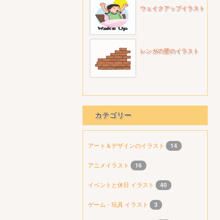
ウェイクアップイラスト
レンガの壁のイラスト
カテゴリー
アート＆デザインのイラスト
14
アニメイラスト
16
イベントと休日 イラスト
40
ゲーム・玩具 イラスト
3