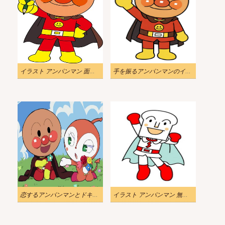
イラスト アンパンマン 面白い
手を振るアンパンマンのイラスト
恋するアンパンマンとドキンちゃんのイラスト
イラスト アンパンマン 無料 - しょくぱんまん 2