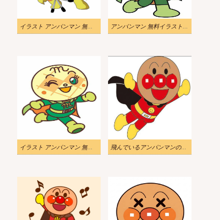
イラスト アンパンマン 無料 - カレーパンマンが歌う
アンパンマン 無料イラスト - メロンパンナ
イラスト アンパンマン 無料 - メロンパンナ 2
飛んでいるアンパンマンのイラスト