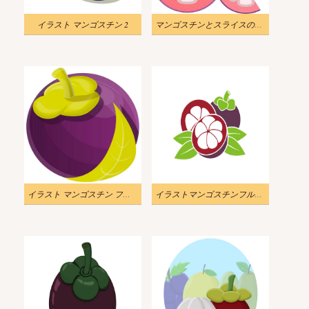
イラスト マンゴスチン 2
マンゴスチンとスライスのイラスト
イラスト マンゴスチン フルーツ 1
イラストマンゴスチンフルーツアイコン