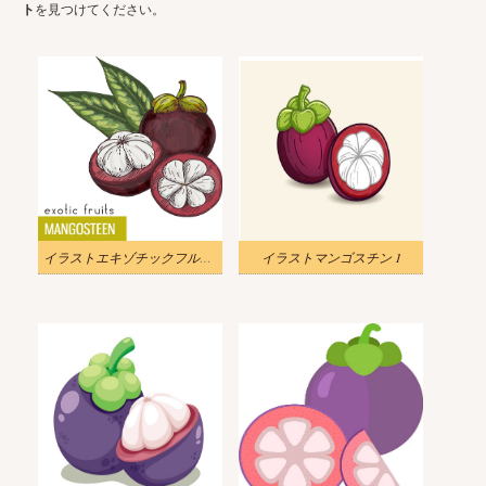
ト
を見つけてください。
イラストエキゾチックフルーツマンゴスチン
イラストマンゴスチン 1