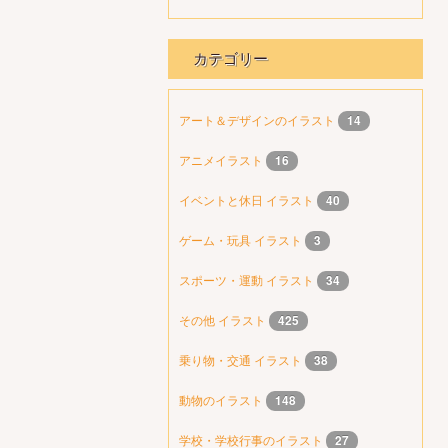
カテゴリー
アート＆デザインのイラスト
14
アニメイラスト
16
イベントと休日 イラスト
40
ゲーム・玩具 イラスト
3
スポーツ・運動 イラスト
34
その他 イラスト
425
乗り物・交通 イラスト
38
動物のイラスト
148
学校・学校行事のイラスト
27