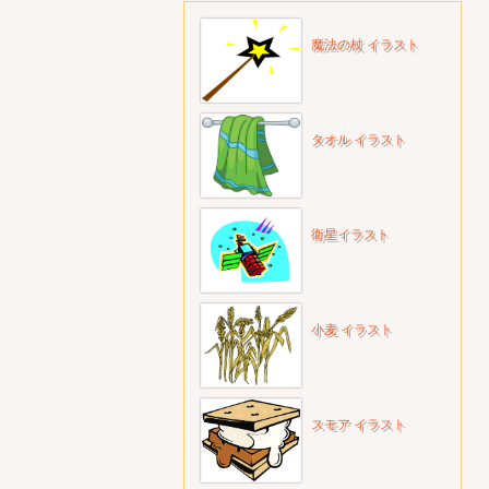
魔法の杖 イラスト
タオル イラスト
衛星イラスト
小麦 イラスト
スモア イラスト