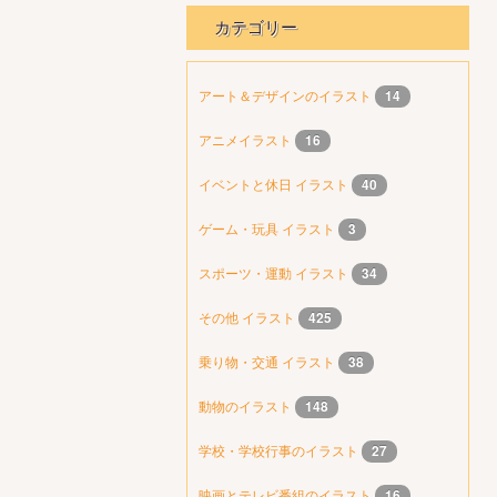
カテゴリー
アート＆デザインのイラスト
14
アニメイラスト
16
イベントと休日 イラスト
40
ゲーム・玩具 イラスト
3
スポーツ・運動 イラスト
34
その他 イラスト
425
乗り物・交通 イラスト
38
動物のイラスト
148
学校・学校行事のイラスト
27
映画とテレビ番組のイラスト
16