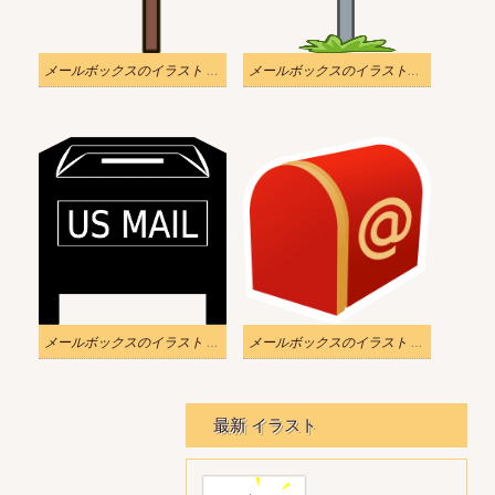
メールボックスのイラスト 透明 png
メールボックスのイラストは無料で透明になります
メールボックスのイラスト 透明 無料
メールボックスのイラスト 透明
最新 イラスト