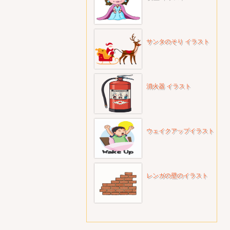
サンタのそり イラスト
消火器 イラスト
ウェイクアップイラスト
レンガの壁のイラスト