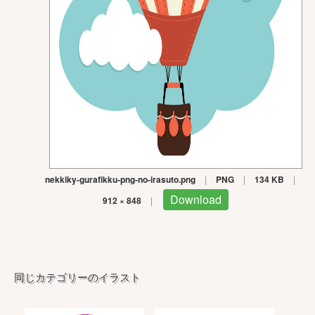
nekkiky-gurafikku-png-no-irasuto.png
|
PNG
|
134 KB
|
Download
912 × 848
|
同じカテゴリーのイラスト