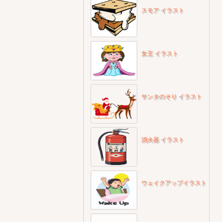
スモア イラスト
女王 イラスト
サンタのそり イラスト
消火器 イラスト
ウェイクアップイラスト