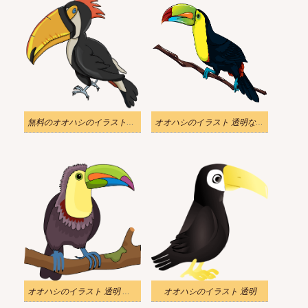
無料のオオハシのイラスト透明な背景
オオハシのイラスト 透明な背景
オオハシのイラスト 透明 無料
オオハシのイラスト 透明