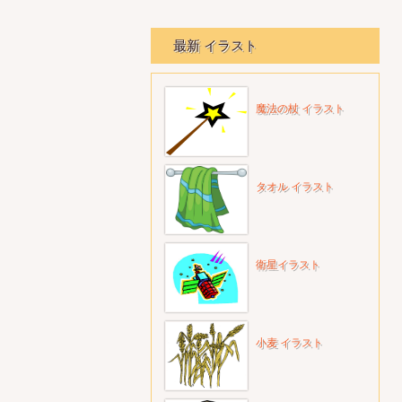
最新 イラスト
魔法の杖 イラスト
タオル イラスト
衛星イラスト
小麦 イラスト