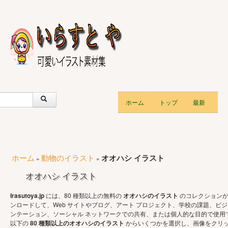
ホーム
トップ
最新
ホーム
動物のイラスト
オオハシ イラスト
»
»
オオハシ イラスト
Irasutoya.jp
には、80 種類以上の無料の
オオハシのイラスト
のコレクションが
ンロードして、Web サイトやブログ、アート プロジェクト、学校の課題、ビジ
ンテーション、ソーシャル ネットワークでの共有、または個人的な目的で使用
以下の
80 種類以上のオオハシのイラスト
からいくつかを選択し、画像をクリ