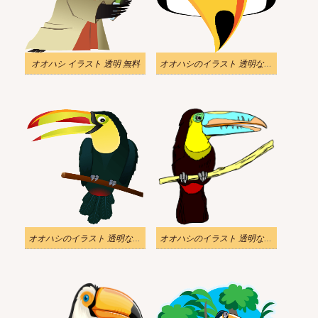
オオハシ イラスト 透明 無料
オオハシのイラスト 透明な背景 6
オオハシのイラスト 透明な背景 5
オオハシのイラスト 透明な背景 4