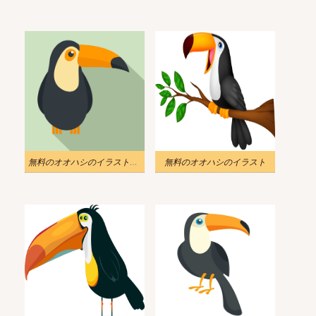
無料のオオハシのイラストPNG
無料のオオハシのイラスト