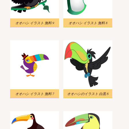
オオハシ イラスト 無料 9
オオハシ イラスト 無料 8
オオハシ イラスト 無料 7
オオハシのイラスト 白黒 6