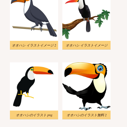
オオハシ イラストイメージ 2
オオハシ イラストイメージ
オオハシのイラスト png
オオハシのイラスト無料 2