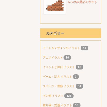
レンガの壁のイラスト
カテゴリー
アート＆デザインのイラスト
14
アニメイラスト
16
イベントと休日 イラスト
40
ゲーム・玩具 イラスト
3
スポーツ・運動 イラスト
34
その他 イラスト
425
乗り物・交通 イラスト
38