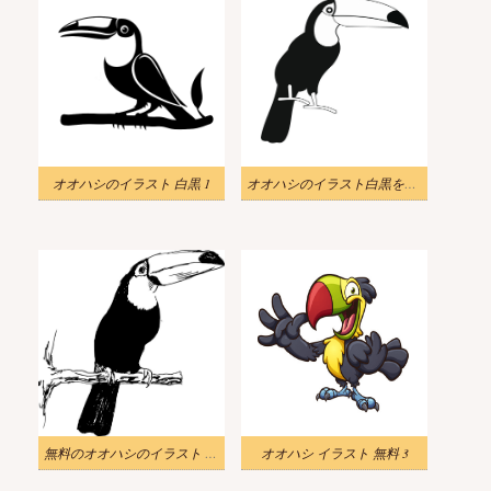
オオハシのイラスト 白黒 1
オオハシのイラスト白黒をダウンロード
無料のオオハシのイラスト 白黒
オオハシ イラスト 無料 3