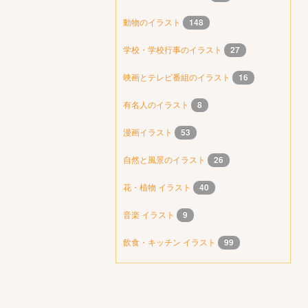
動物のイラスト
148
学校・学校行事のイラスト
27
映画とテレビ番組のイラスト
16
有名人のイラスト
8
漫画イラスト
53
自然と風景のイラスト
26
花・植物 イラスト
40
音楽 イラスト
9
飲食・キッチン イラスト
99