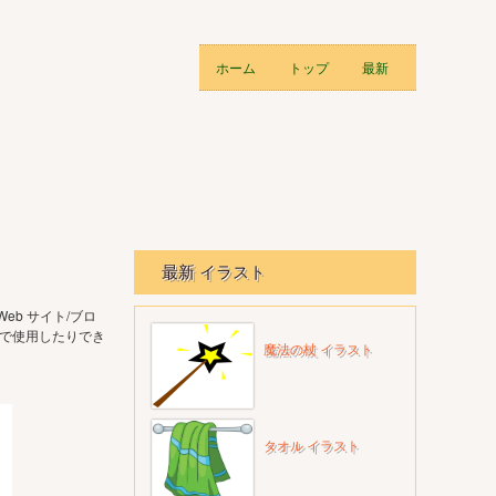
ホーム
トップ
最新
最新 イラスト
b サイト/ブロ
的で使用したりでき
魔法の杖 イラスト
タオル イラスト