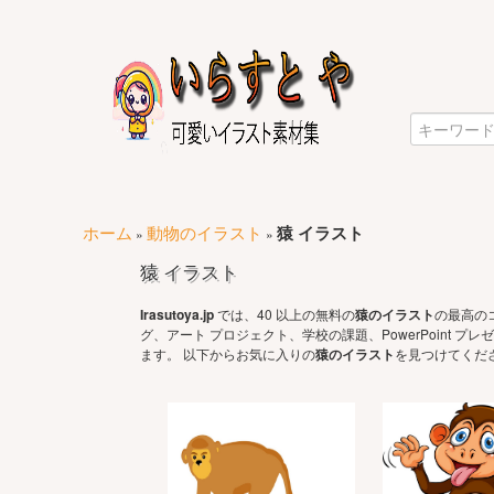
ホーム
動物のイラスト
猿 イラスト
»
»
猿 イラスト
Irasutoya.jp
では、40 以上の無料の
猿のイラスト
の最高の
グ、アート プロジェクト、学校の課題、PowerPoint
ます。 以下からお気に入りの
猿のイラスト
を見つけてくだ