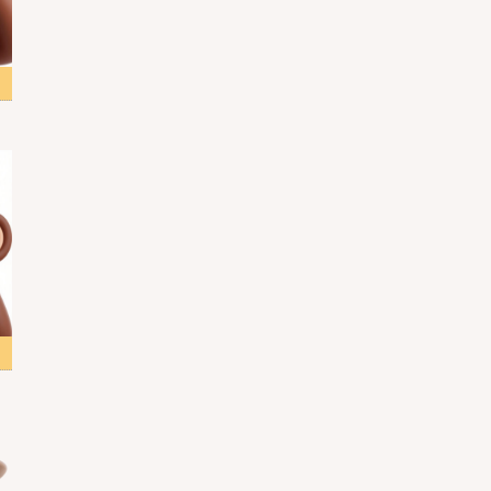
スト
画像